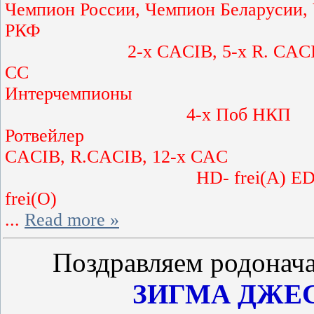
Чемпион России,
Чемпион Беларусии
,
РКФ
2-х Чемп
2-х CACIB, 5-х R. CAC
СС
Интерчемпионы
4-х Поб НКП
Ротвейлер
CACIB, R.CACIB, 12-x CAC
HD- frei(A) ED
fre
...
Read more »
Поздравляем родонач
ЗИГМА ДЖЕС