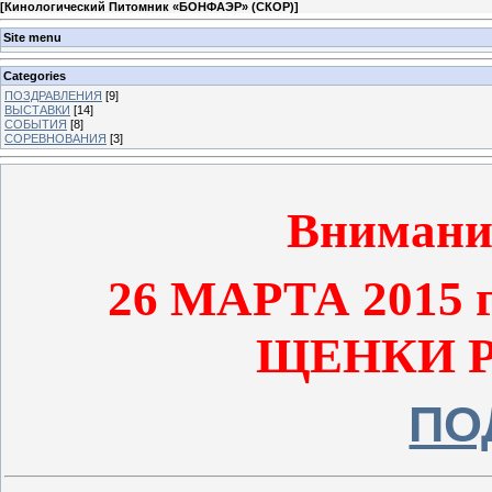
[
Кинологический Питомник «БОНФАЭР» (СКОР)
]
Site menu
Categories
ПОЗДРАВЛЕНИЯ
[9]
ВЫСТАВКИ
[14]
СОБЫТИЯ
[8]
СОРЕВНОВАНИЯ
[3]
Внимани
26 МАРТА 2015
ЩЕНКИ Р
ПО