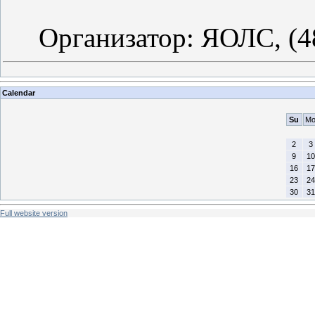
Организатор: ЯОЛС, (48
Calendar
Su
M
2
3
9
10
16
17
23
24
30
31
Full website version